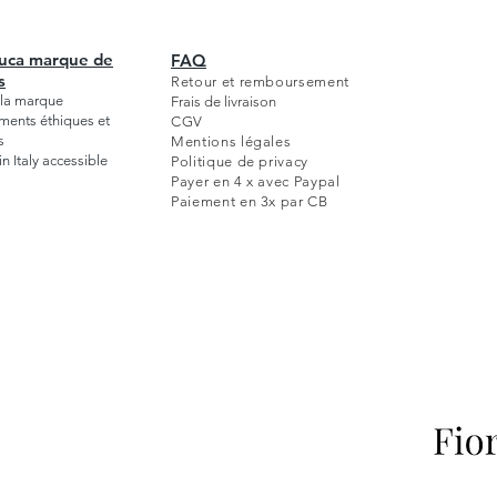
Luca marque de
FAQ
s
Retour et remboursement
e la marque
Frais de livraison
ents éthiques et
CGV
s
Mentions légales
 Italy accessible
Politique de privacy
Payer en 4 x avec Paypal
Paiement en 3x par CB