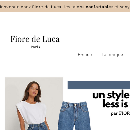
envenue chez Fiore de Luca, les talons
confortables
et sexy
E-shop
La marque