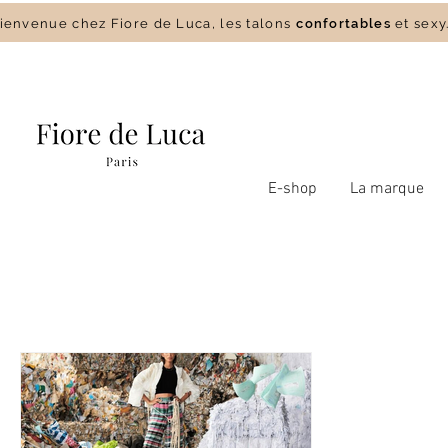
envenue chez Fiore de Luca, les talons
confortables
et sexy
E-shop
La marque