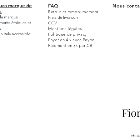
Luca marque de
FAQ
Nous conta
s
Retour et remboursement
e la marque
Frais de livraison
ents éthiques et
CGV
s
Mentions légales
 Italy accessible
Politique de privacy
Payer en 4 x avec Paypal
Paiement en 3x par CB
chau